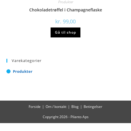
Produkter
Chokoladetrøffel i Champagneflaske
kr.
99,00
Gå til shop
Varekategorier
Produkter
Forside
Om / kontakt
Blog
Betingelser
Copyright 2026 - Pilanto Aps