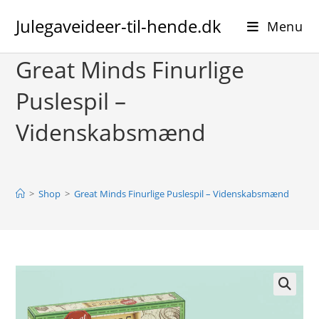
Skip
Julegaveideer-til-hende.dk
to
Menu
content
Great Minds Finurlige
Puslespil –
Videnskabsmænd
>
Shop
>
Great Minds Finurlige Puslespil – Videnskabsmænd
🔍