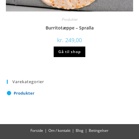
Produkter
Burritotæppe – Spralla
kr.
249,00
Gå til shop
Varekategorier
Produkter
Forside
Om / kontakt
Blog
Betingelser