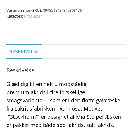
Varenummer (SKU):
8948513434345808176
Kategori:
Produkter
BESKRIVELSE
Beskrivelse
Glæd dig til en helt uimodståelig
premiumlakrids i fire forskellige
smagsvarianter – samlet i den flotte gaveæske
fra Lakridsfabrikken i Ramlösa. Motivet
“”Stockholm”” er designet af Mia Stolpe! Æsken
er pakket med både sød lakrids, salt lakrids,