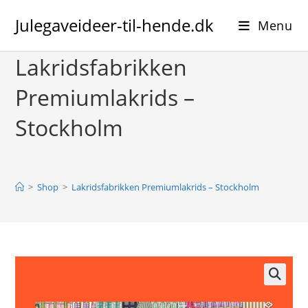
Skip
Julegaveideer-til-hende.dk
to
Menu
content
Lakridsfabrikken
Premiumlakrids –
Stockholm
>
Shop
>
Lakridsfabrikken Premiumlakrids – Stockholm
🔍