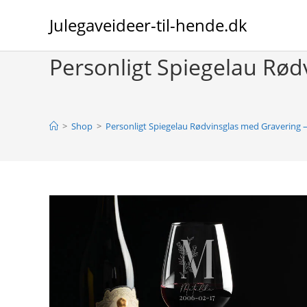
Skip
Julegaveideer-til-hende.dk
to
content
Personligt Spiegelau Rød
>
Shop
>
Personligt Spiegelau Rødvinsglas med Gravering 