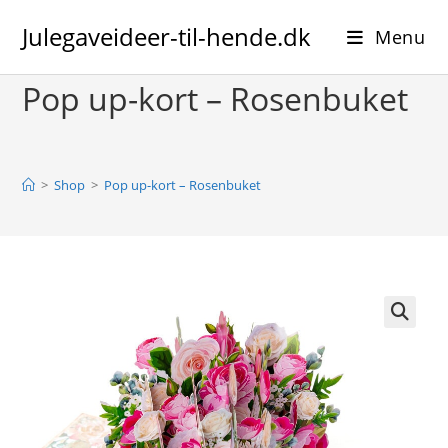
Skip
Julegaveideer-til-hende.dk
to
Menu
content
Pop up-kort – Rosenbuket
>
Shop
>
Pop up-kort – Rosenbuket
🔍