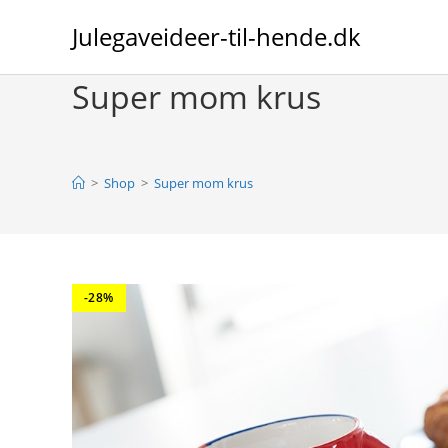
Skip
Julegaveideer-til-hende.dk
to
content
Super mom krus
>
Shop
>
Super mom krus
-28%