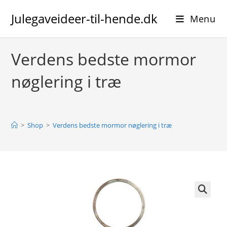
Skip
Julegaveideer-til-hende.dk
to
Menu
content
Verdens bedste mormor
nøglering i træ
>
Shop
>
Verdens bedste mormor nøglering i træ
🔍